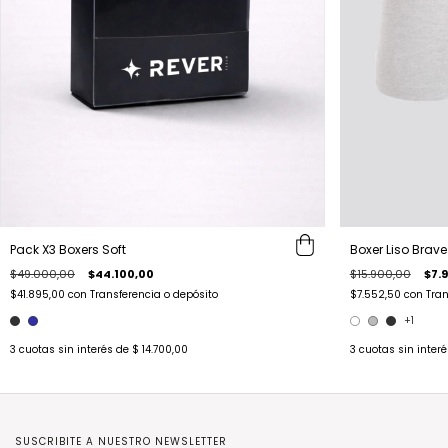
Pack X3 Boxers Soft
Boxer Liso Brave
$49.000,00
$44.100,00
$15.900,00
$7.
$41.895,00
con
Transferencia o depósito
$7.552,50
con
Tran
+1
3
cuotas sin interés de
$ 14.700,00
3
cuotas sin inter
SUSCRIBITE A NUESTRO NEWSLETTER