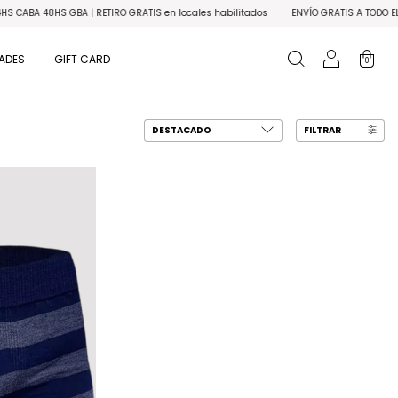
A 48HS GBA | RETIRO GRATIS en locales habilitados
ENVÍO GRATIS A TODO EL PAÍS
ADES
GIFT CARD
0
FILTRAR