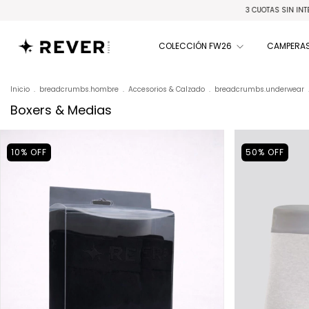
3 CUOTAS SIN INTERÉS |
COLECCIÓN FW26
CAMPERAS
Inicio
.
breadcrumbs.hombre
.
Accesorios & Calzado
.
breadcrumbs.underwear
Boxers & Medias
10
%
OFF
50
%
OFF