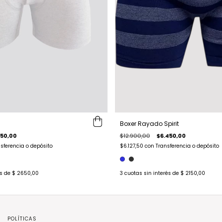
Boxer Rayado Spirit
$12.900,00
$6.450,00
950,00
$6.127,50
con
Transferencia o depósito
sferencia o depósito
3
cuotas sin interés de
$ 2150,00
és de
$ 2650,00
POLÍTICAS