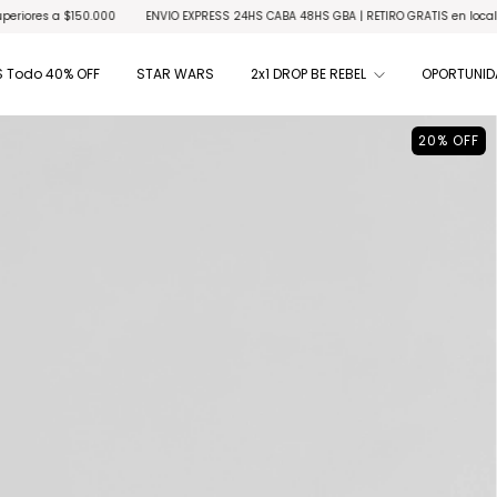
$150.000
ENVIO EXPRESS 24HS CABA 48HS GBA | RETIRO GRATIS en locales habilitad
 Todo 40% OFF
STAR WARS
2x1 DROP BE REBEL
OPORTUNID
20
%
OFF