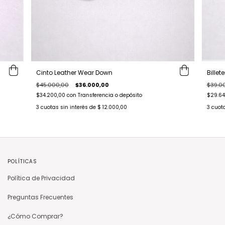
Cinto Leather Wear Down
Bille
$45.000,00
$36.000,00
$39.0
$34.200,00
con
Transferencia o depósito
$29.6
3
cuotas sin interés de
$ 12.000,00
3
cuota
POLÍTICAS
Política de Privacidad
Preguntas Frecuentes
¿Cómo Comprar?