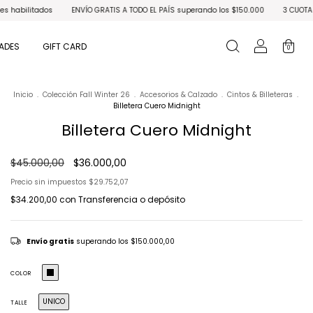
os
ENVÍO GRATIS A TODO EL PAÍS superando los $150.000
3 CUOTAS SIN INTERÉ
ADES
GIFT CARD
0
Inicio
.
Colección Fall Winter 26
.
Accesorios & Calzado
.
Cintos & Billeteras
.
Billetera Cuero Midnight
Billetera Cuero Midnight
$45.000,00
$36.000,00
Precio sin impuestos
$29.752,07
$34.200,00
con
Transferencia o depósito
Envío gratis
superando los
$150.000,00
COLOR
UNICO
TALLE