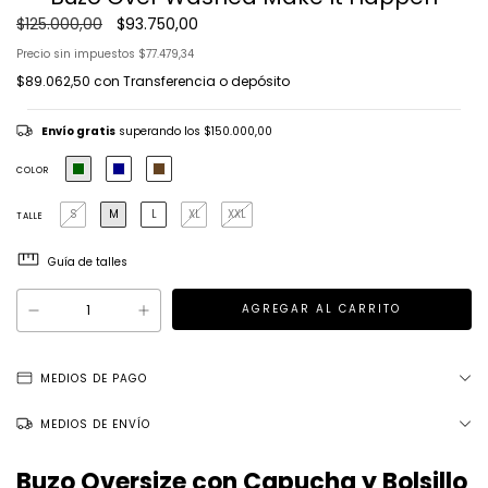
$125.000,00
$93.750,00
Precio sin impuestos
$77.479,34
$89.062,50
con
Transferencia o depósito
Envío gratis
superando los
$150.000,00
COLOR
S
M
L
XL
XXL
TALLE
Guía de talles
MEDIOS DE PAGO
MEDIOS DE ENVÍO
Buzo Oversize con Capucha y Bolsillo