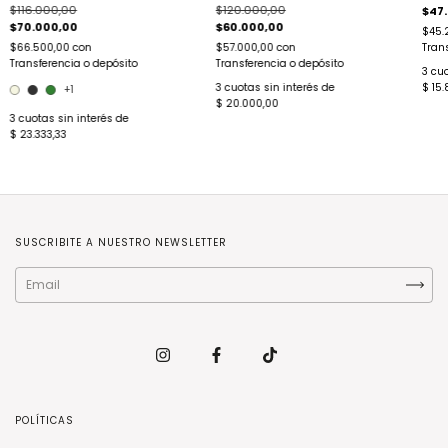
$116.000,00
$120.000,00
$47
$70.000,00
$60.000,00
$45.
$66.500,00
con
$57.000,00
con
Tran
Transferencia o depósito
Transferencia o depósito
3
cuo
3
cuotas sin interés de
$ 15.
+1
$ 20.000,00
3
cuotas sin interés de
$ 23.333,33
SUSCRIBITE A NUESTRO NEWSLETTER
POLÍTICAS