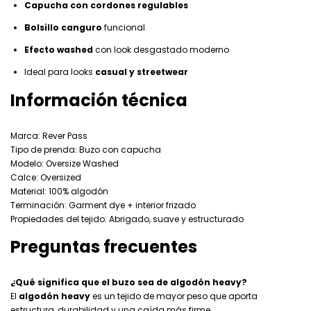
Capucha con cordones regulables
Bolsillo canguro
funcional
Efecto washed
con look desgastado moderno
Ideal para looks
casual y streetwear
Información técnica
Marca: Rever Pass
Tipo de prenda: Buzo con capucha
Modelo: Oversize Washed
Calce: Oversized
Material: 100% algodón
Terminación: Garment dye + interior frizado
Propiedades del tejido: Abrigado, suave y estructurado
Preguntas frecuentes
¿Qué significa que el buzo sea de algodón heavy?
El
algodón heavy
es un tejido de mayor peso que aporta
estructura, durabilidad y una caída más firme.