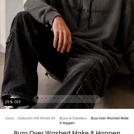
25
%
OFF
Inicio
.
Colección Fall Winter 26
.
Buzos & Sweaters
.
Buzo Over Washed Make
It Happen
Buzo Over Washed Make It Happen