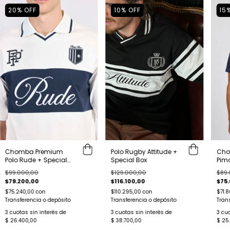
20
%
OFF
10
%
OFF
15
Chomba Premium
Polo Rugby Attitude +
Cho
Polo Rude + Special
Special Box
Pim
Box
Spec
$99.000,00
$129.000,00
$89.
$79.200,00
$116.100,00
$75.
$75.240,00
con
$110.295,00
con
$71.
Transferencia o depósito
Transferencia o depósito
Tran
3
cuotas sin interés de
3
cuotas sin interés de
3
cuo
$ 26.400,00
$ 38.700,00
$ 25.