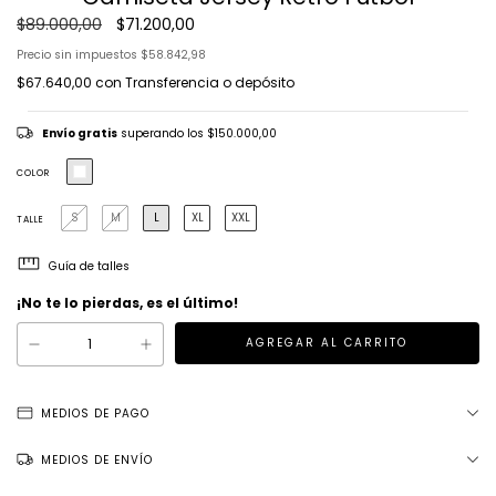
$89.000,00
$71.200,00
Precio sin impuestos
$58.842,98
$67.640,00
con
Transferencia o depósito
Envío gratis
superando los
$150.000,00
COLOR
S
M
L
XL
XXL
TALLE
Guía de talles
¡No te lo pierdas, es el último!
MEDIOS DE PAGO
MEDIOS DE ENVÍO