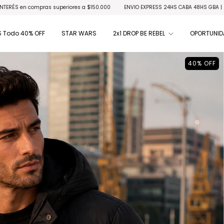
riores a $150.000
ENVIO EXPRESS 24HS CABA 48HS GBA | RETIRO GRATIS en locales
 Todo 40% OFF
STAR WARS
2x1 DROP BE REBEL
OPORTUNID
40
%
OFF