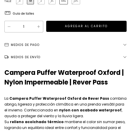
S
M
L
XL
XXL
3XL
TALLE
Guía de talles
MEDIOS DE PAGO
MEDIOS DE ENVÍO
Campera Puffer Waterproof Oxford |
Nylon Impermeable | Rever Pass
La
Campera Puffer Waterproof Oxford de Rever Pass
combina
abrigo, ligereza y protección climática en una prenda versátil para
el invierno. Confeccionada en
nylon con acabado waterproof
,
ayuda a proteger del viento y la lluvia ligera.
Su
relleno acolchado térmico
mantiene el calor sin sumar peso,
logrando un equilibrio ideal entre confort y funcionalidad para el