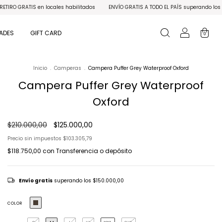
 habilitados
ENVÍO GRATIS A TODO EL PAÍS superando los $150.000
3 CUOTAS S
ADES
GIFT CARD
0
Inicio
.
Camperas
.
Campera Puffer Grey Waterproof Oxford
Campera Puffer Grey Waterproof
Oxford
$210.000,00
$125.000,00
Precio sin impuestos
$103.305,79
$118.750,00
con
Transferencia o depósito
Envío gratis
superando los
$150.000,00
COLOR