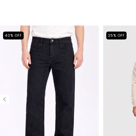
40
%
OFF
25
%
OFF