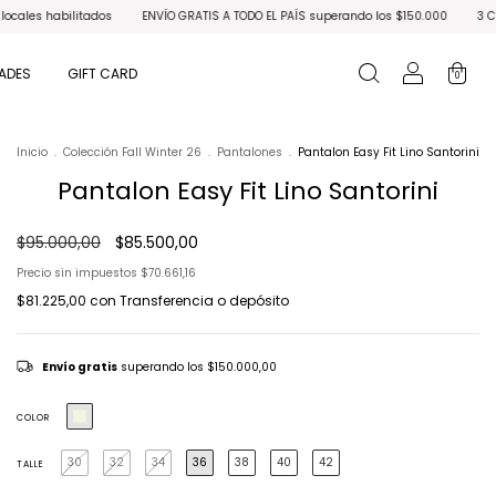
ados
ENVÍO GRATIS A TODO EL PAÍS superando los $150.000
3 CUOTAS SIN INTER
ADES
GIFT CARD
0
Inicio
.
Colección Fall Winter 26
.
Pantalones
.
Pantalon Easy Fit Lino Santorini
Pantalon Easy Fit Lino Santorini
$95.000,00
$85.500,00
Precio sin impuestos
$70.661,16
$81.225,00
con
Transferencia o depósito
Envío gratis
superando los
$150.000,00
COLOR
30
32
34
36
38
40
42
TALLE