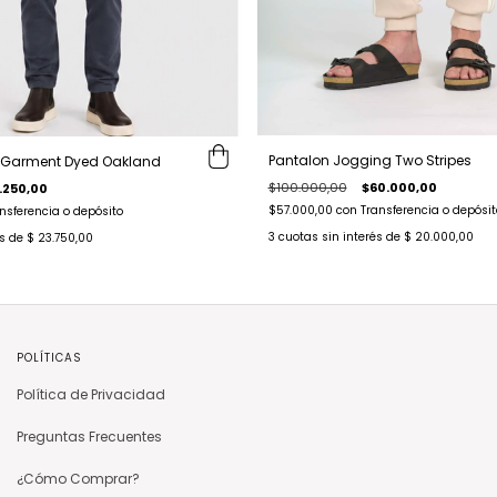
Pantalon Jogging Two Stripes
 Garment Dyed Oakland
$100.000,00
$60.000,00
.250,00
$57.000,00
con
Transferencia o depósit
nsferencia o depósito
3
cuotas sin interés de
$ 20.000,00
és de
$ 23.750,00
POLÍTICAS
Política de Privacidad
Preguntas Frecuentes
¿Cómo Comprar?