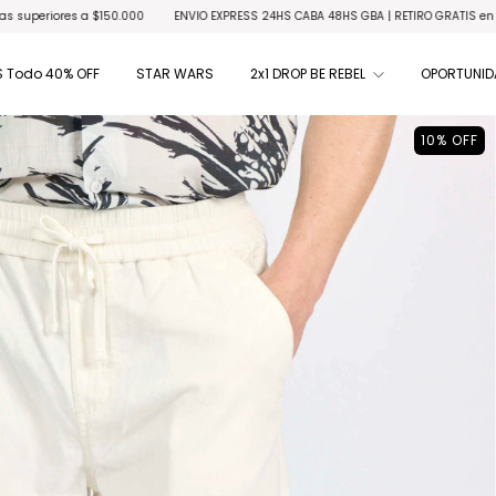
 $150.000
ENVIO EXPRESS 24HS CABA 48HS GBA | RETIRO GRATIS en locales habilit
 Todo 40% OFF
STAR WARS
2x1 DROP BE REBEL
OPORTUNID
10
%
OFF