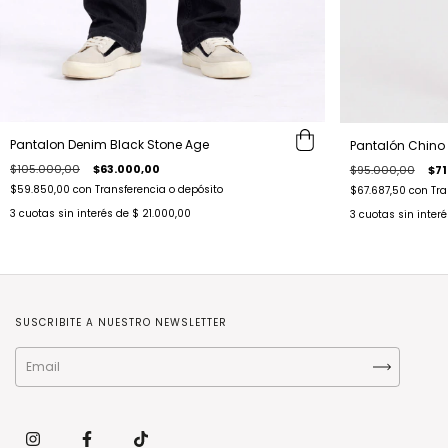
Pantalon Denim Black Stone Age
Pantalón Chino
$105.000,00
$63.000,00
$95.000,00
$71
$59.850,00
con
Transferencia o depósito
$67.687,50
con
Tra
3
cuotas sin interés de
$ 21.000,00
3
cuotas sin inter
SUSCRIBITE A NUESTRO NEWSLETTER