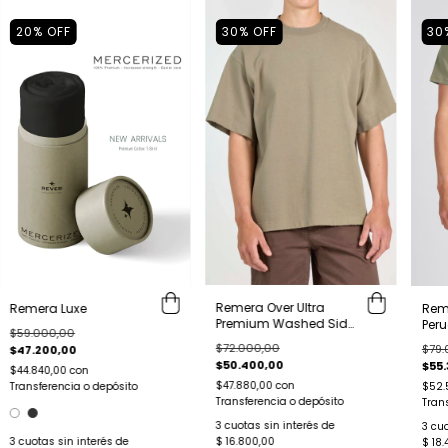
20
%
OFF
30
%
OFF
30
Remera Over Ultra
Remera Luxe
Rem
Premium Washed Side
Per
$59.000,00
Edge
$72.000,00
$79.
$47.200,00
$50.400,00
$55.
$44.840,00
con
$47.880,00
con
Transferencia o depósito
$52.
Transferencia o depósito
Tran
3
cuotas sin interés de
3
cuo
3
cuotas sin interés de
$ 16.800,00
$ 18.