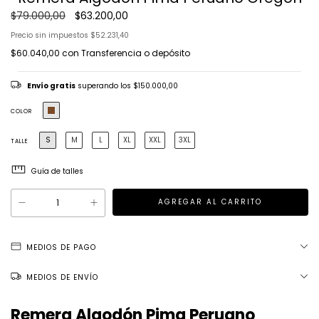
$79.000,00
$63.200,00
Precio sin impuestos
$52.231,40
$60.040,00
con
Transferencia o depósito
Envío gratis
superando los
$150.000,00
COLOR
S
M
L
XL
XXL
3XL
TALLE
Guía de talles
MEDIOS DE PAGO
MEDIOS DE ENVÍO
Remera Algodón Pima Peruano