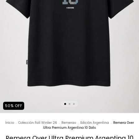
50
%
OFF
Inicio
.
Colección Fall Winter 26
.
Remeras
.
Edición Argentina
.
Remera Over
Ultra Premium Argentina 10 Dots
Remera Over Ultra Premium Argentina 10