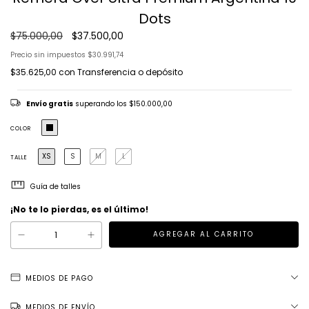
Dots
$75.000,00
$37.500,00
Precio sin impuestos
$30.991,74
$35.625,00
con
Transferencia o depósito
Envío gratis
superando los
$150.000,00
COLOR
XS
S
M
L
TALLE
Guía de talles
¡No te lo pierdas, es el último!
MEDIOS DE PAGO
MEDIOS DE ENVÍO