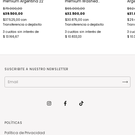
Premium Argentina 22
Premium Washed
Arge
Argentina
$79.000,00
$65.000,00
$62.
$39.500,00
$32.500,00
$31.
$37.525,00
con
$30.875,00
con
$29.
Transferencia o depósito
Transferencia o depósito
Tran
3
cuotas sin interés de
3
cuotas sin interés de
3
cuo
$ 13.166,67
$ 10.833,33
$ 10.
SUSCRIBITE A NUESTRO NEWSLETTER
POLÍTICAS
Política de Privacidad