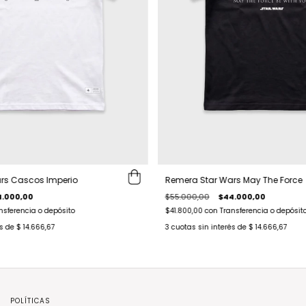
rs Cascos Imperio
Remera Star Wars May The Force
4.000,00
$55.000,00
$44.000,00
nsferencia o depósito
$41.800,00
con
Transferencia o depósit
és de
$ 14.666,67
3
cuotas sin interés de
$ 14.666,67
POLÍTICAS