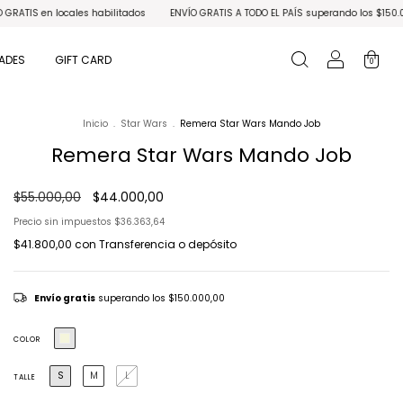
habilitados
ENVÍO GRATIS A TODO EL PAÍS superando los $150.000
3 CUOTAS S
ADES
GIFT CARD
0
Inicio
.
Star Wars
.
Remera Star Wars Mando Job
Remera Star Wars Mando Job
$55.000,00
$44.000,00
Precio sin impuestos
$36.363,64
$41.800,00
con
Transferencia o depósito
Envío gratis
superando los
$150.000,00
COLOR
S
M
L
TALLE