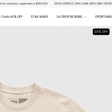
riores a $150.000
ENVIO EXPRESS 24HS CABA 48HS GBA | RETIRO GRATIS en locales 
 Todo 40% OFF
STAR WARS
2x1 DROP BE REBEL
OPORTUNID
20
%
OFF