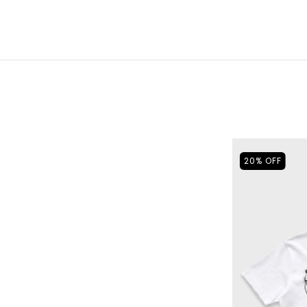
20
%
OFF