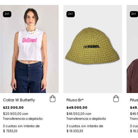
2X1
2X1
2X1
Collar W Butterfly
Piluso Br*
Pilu
$22.000,00
$49.000,00
$49
$20.900,00
con
$46.550,00
con
$46.
Transferencia o depósito
Transferencia o depósito
Tran
3
cuotas sin interés de
3
cuotas sin interés de
3
cuo
$ 7333,33
$ 16.333,33
$ 16.