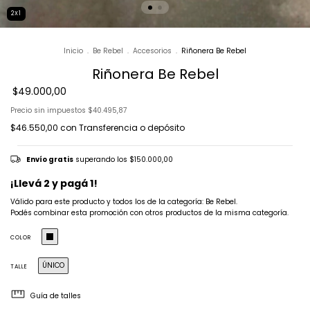
2X1
Inicio
.
Be Rebel
.
Accesorios
.
Riñonera Be Rebel
Riñonera Be Rebel
$49.000,00
Precio sin impuestos
$40.495,87
$46.550,00
con
Transferencia o depósito
Envío gratis
superando los
$150.000,00
¡Llevá 2 y pagá 1!
Válido para este producto y todos los de la categoría: Be Rebel.
Podés combinar esta promoción con otros productos de la misma categoría.
COLOR
ÚNICO
TALLE
Guía de talles