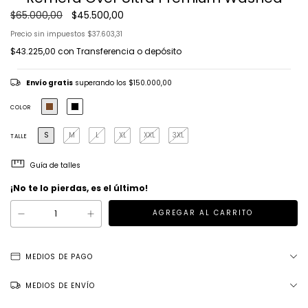
$65.000,00
$45.500,00
Precio sin impuestos
$37.603,31
$43.225,00
con
Transferencia o depósito
Envío gratis
superando los
$150.000,00
COLOR
S
M
L
XL
XXL
3XL
TALLE
Guía de talles
¡No te lo pierdas, es el último!
MEDIOS DE PAGO
MEDIOS DE ENVÍO