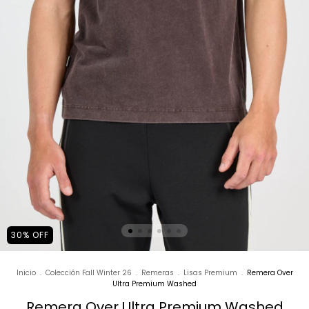
30
%
OFF
Inicio
.
Colección Fall Winter 26
.
Remeras
.
Lisas Premium
.
Remera Over
Ultra Premium Washed
Remera Over Ultra Premium Washed