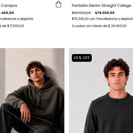
Pantalón Denim Straight College
l Campus
$99.000,00
$79.200,00
.400,00
$75.240,00
con
Transferencia o depósit
nsferencia o depósito
3
cuotas sin interés de
$ 26.400,00
és de
$ 17.800,00
25
%
OFF