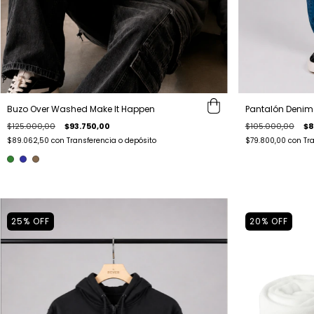
Buzo Over Washed Make It Happen
Pantalón Deni
$125.000,00
$93.750,00
$105.000,00
$8
$89.062,50
con
Transferencia o depósito
$79.800,00
con
Tr
25
%
OFF
20
%
OFF