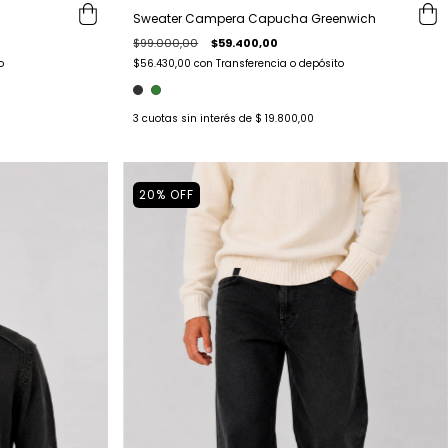
Sweater Campera Capucha Greenwich
$99.000,00
$59.400,00
o
$56.430,00
con
Transferencia o depósito
3
cuotas sin interés de
$ 19.800,00
20
%
OFF