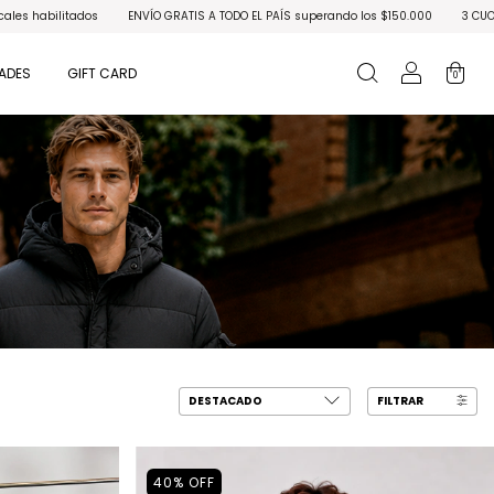
 A TODO EL PAÍS superando los $150.000
3 CUOTAS SIN INTERÉS | 6 CUOTAS SIN IN
ADES
GIFT CARD
0
FILTRAR
40
%
OFF