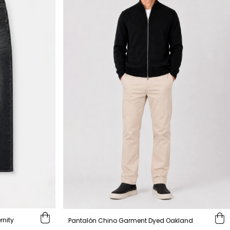
rnity
Pantalón Chino Garment Dyed Oakland