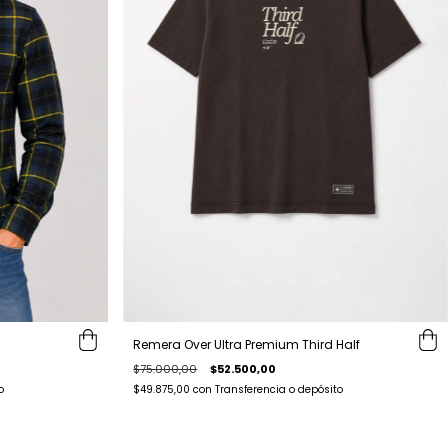
Remera Over Ultra Premium Third Half
$75.000,00
$52.500,00
o
$49.875,00
con
Transferencia o depósito