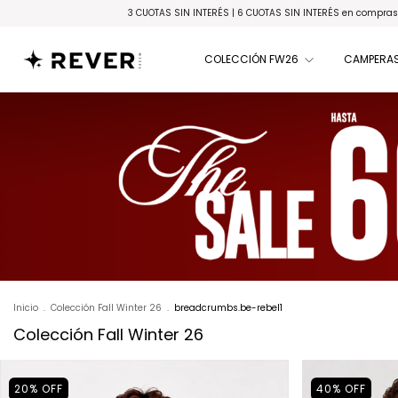
S SIN INTERÉS | 6 CUOTAS SIN INTERÉS en compras superiores a $150.000
ENVIO E
COLECCIÓN FW26
CAMPERAS
Inicio
.
Colección Fall Winter 26
.
breadcrumbs.be-rebel1
Colección Fall Winter 26
20
%
OFF
40
%
OFF