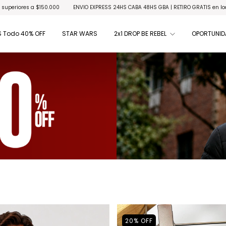
XPRESS 24HS CABA 48HS GBA | RETIRO GRATIS en locales habilitados
ENVÍO GRATIS
 Todo 40% OFF
STAR WARS
2x1 DROP BE REBEL
OPORTUNID
20
%
OFF