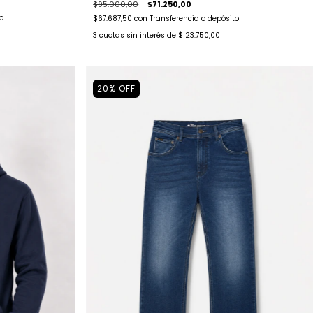
$95.000,00
$71.250,00
o
$67.687,50
con
Transferencia o depósito
3
cuotas sin interés de
$ 23.750,00
20
%
OFF