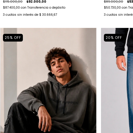
$115.000,00
$92.000,00
$89.000,00
$53
$87.400,00
con
Transferencia o depósito
$50.730,00
con
Tra
3
cuotas sin interés de
$ 30.666,67
3
cuotas sin inter
25
%
OFF
20
%
OFF