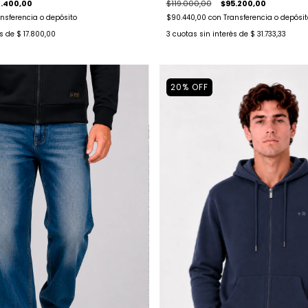
.400,00
$119.000,00
$95.200,00
nsferencia o depósito
$90.440,00
con
Transferencia o depósit
és de
$ 17.800,00
3
cuotas sin interés de
$ 31.733,33
20
%
OFF