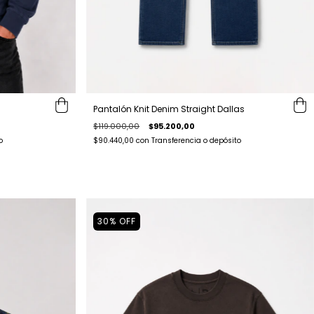
Pantalón Knit Denim Straight Dallas
$119.000,00
$95.200,00
o
$90.440,00
con
Transferencia o depósito
30
%
OFF