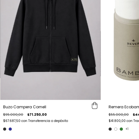
Buzo Campera Cornell
Remera Ecoba
$95.000,00
$71.250,00
$55.000,00
$4
$67.687,50
con
Transferencia o depósito
$41.800,00
con
Tra
+1