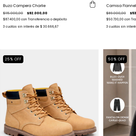
Buzo Campera Charlie
Camisa Flanne
$115.000,00
$92.000,00
$89.000,00
$53
$87.400,00
con
Transferencia o depósito
$50.730,00
con
Tra
3
cuotas sin interés de
$ 30.666,67
3
cuotas sin inter
25
%
OFF
50
%
OFF