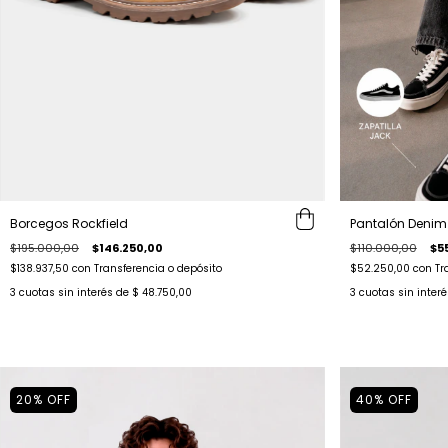
Borcegos Rockfield
Pantalón Deni
$195.000,00
$146.250,00
$110.000,00
$5
$138.937,50
con
Transferencia o depósito
$52.250,00
con
Tr
3
cuotas sin interés de
$ 48.750,00
3
cuotas sin inter
20
%
OFF
40
%
OFF