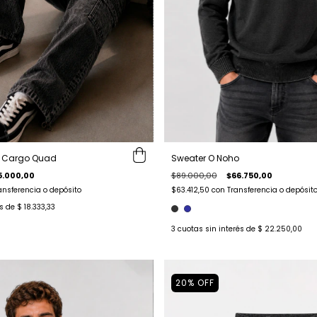
m Cargo Quad
Sweater O Noho
5.000,00
$89.000,00
$66.750,00
ansferencia o depósito
$63.412,50
con
Transferencia o depósit
és de
$ 18.333,33
3
cuotas sin interés de
$ 22.250,00
20
%
OFF