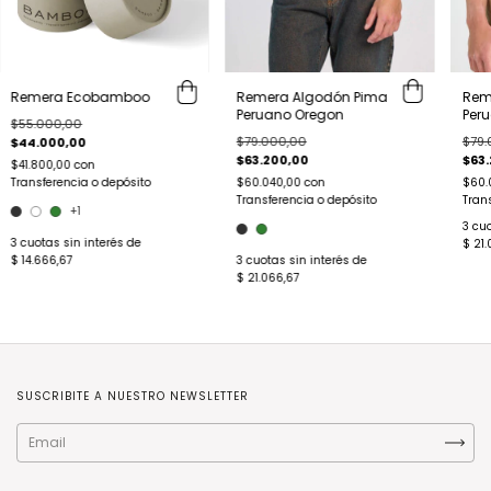
Remera Algodón Pima
Rem
Remera Ecobamboo
Peruano Oregon
Per
$55.000,00
$79.000,00
$79.
$44.000,00
$63.200,00
$63.
$41.800,00
con
$60.040,00
con
$60.
Transferencia o depósito
Transferencia o depósito
Tran
+1
3
cuo
3
cuotas sin interés de
$ 21.
3
cuotas sin interés de
$ 14.666,67
$ 21.066,67
SUSCRIBITE A NUESTRO NEWSLETTER