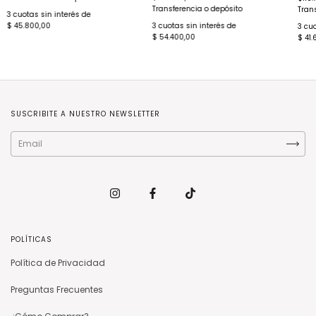
Transferencia o depósito
Tran
3
cuotas sin interés de
$ 45.800,00
3
cuotas sin interés de
3
cuo
$ 54.400,00
$ 41.
SUSCRIBITE A NUESTRO NEWSLETTER
POLÍTICAS
Política de Privacidad
Preguntas Frecuentes