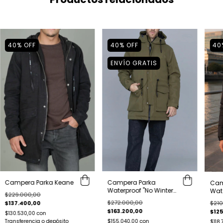
40
%
OFF
40
%
OFF
40
ENVÍO GRATIS
Campera Parka Keane
Campera Parka
Cam
Waterproof "No Winter"
Wate
$229.000,00
Ray Green
$272.000,00
$210
$137.400,00
$163.200,00
$125
$130.530,00
con
Transferencia o depósito
$155.040,00
con
$118