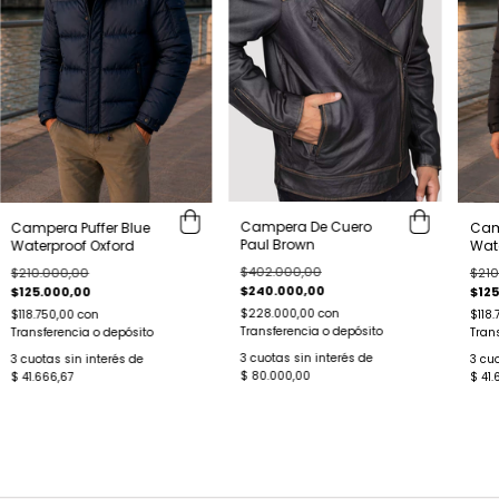
Campera De Cuero
Campera Puffer Blue
Cam
Paul Brown
Waterproof Oxford
Wate
$402.000,00
$210.000,00
$210
$240.000,00
$125.000,00
$125
$228.000,00
con
$118.750,00
con
$118
Transferencia o depósito
Transferencia o depósito
Tran
3
cuotas sin interés de
3
cuotas sin interés de
3
cuo
$ 80.000,00
$ 41.666,67
$ 41.