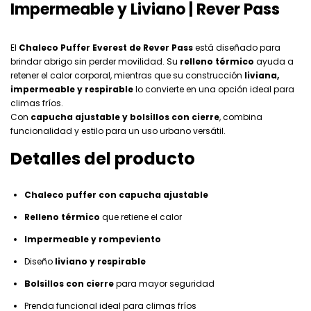
Impermeable y Liviano | Rever Pass
El
Chaleco Puffer Everest de Rever Pass
está diseñado para
brindar abrigo sin perder movilidad. Su
relleno térmico
ayuda a
retener el calor corporal, mientras que su construcción
liviana,
impermeable y respirable
lo convierte en una opción ideal para
climas fríos.
Con
capucha ajustable y bolsillos con cierre
, combina
funcionalidad y estilo para un uso urbano versátil.
Detalles del producto
Chaleco puffer con capucha ajustable
Relleno térmico
que retiene el calor
Impermeable y rompeviento
Diseño
liviano y respirable
Bolsillos con cierre
para mayor seguridad
Prenda funcional ideal para climas fríos