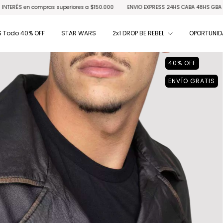
res a $150.000
ENVIO EXPRESS 24HS CABA 48HS GBA | RETIRO GRATIS en locales hab
 Todo 40% OFF
STAR WARS
2x1 DROP BE REBEL
OPORTUNID
40
%
OFF
ENVÍO GRATIS