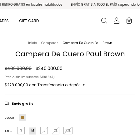
ilitados
ENVÍO GRATIS A TODO EL PAÍS superando los $150.000
3 CUOTAS SIN 
ADES
GIFT CARD
0
Inicio
.
Camperas
.
Campera De Cuero Paul Brown
Campera De Cuero Paul Brown
$402.000,00
$240.000,00
Precio sin impuestos
$198.347,11
$228.000,00
con
Transferencia o depósito
Envío gratis
COLOR
S
M
L
XL
XXL
TALLE