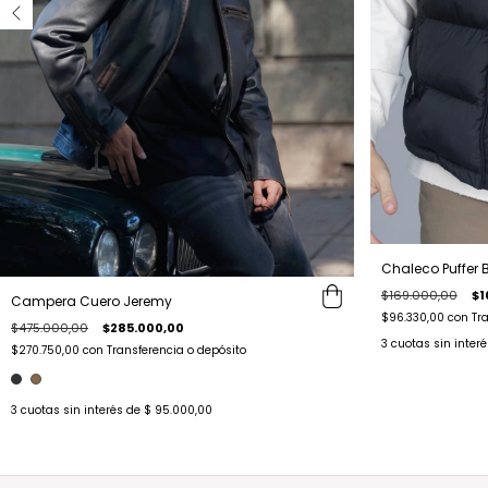
Chaleco Puffer B
$169.000,00
$1
Campera Cuero Jeremy
$96.330,00
con
Tr
$475.000,00
$285.000,00
3
cuotas sin inter
$270.750,00
con
Transferencia o depósito
3
cuotas sin interés de
$ 95.000,00