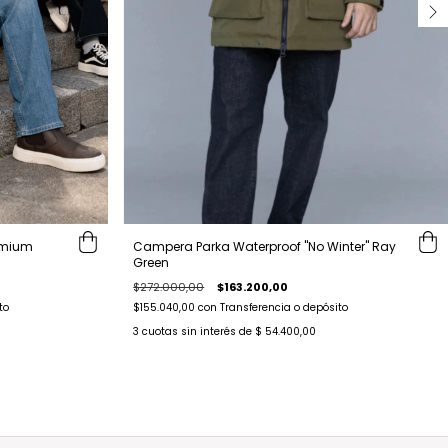
emium
Campera Parka Waterproof "No Winter" Ray
Green
$272.000,00
$163.200,00
to
$155.040,00
con
Transferencia o depósito
3
cuotas sin interés de
$ 54.400,00